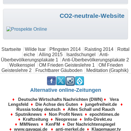
CO2-neutrale-Website
Hauptmenü
Startseite
Wilde Isar
Pfingsten 2014
Raisting 2014
Rottal
eiche
Alling 2015
Isardschungel
Anti-
Überbevölkerungsplakate 1
Anti-Überbevölkerungsplakate 2
Wolkenspiel
OM Frieden Geisteslehre 1
OM Frieden
Geisteslehre 2
Fruchtbarer Gäuboden
Meditation (Graphik)
.
.
.
.
Alternative online-Zeitungen
♦
Deutsche Wirtschafts Nachrichten (DWN)
♦
Vera
Lengsfeld
♦
Die Achse des Guten
♦
jungefreiheit.de
♦
Russia today deutsch
♦
Alles Schall und Rauch
♦
Sputniknews
♦
Non Profit News
♦
epochtimes.de
♦
Kraftzeitung
♦
Neopresse
♦
Info-Direkt.eu
♦
MMNews
♦
KenFM
♦
Der Nachrichtenspiegel
♦
www.gavagai.de
♦
anti-merkel.de
♦
Klagemauer.tv