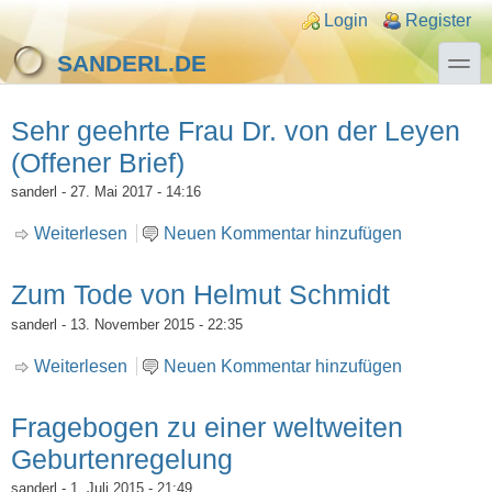
Direkt zum Inhalt
Skip to search
Login links
Login
Register
toggle
SANDERL.DE
Sehr geehrte Frau Dr. von der Leyen
(Offener Brief)
sanderl
- 27. Mai 2017 - 14:16
Weiterlesen
über Sehr geehrte Frau Dr. von der Leyen
Neuen Kommentar hinzufügen
(Offener Brief)
Zum Tode von Helmut Schmidt
sanderl
- 13. November 2015 - 22:35
Weiterlesen
über Zum Tode von Helmut Schmidt
Neuen Kommentar hinzufügen
Fragebogen zu einer weltweiten
Geburtenregelung
sanderl
- 1. Juli 2015 - 21:49