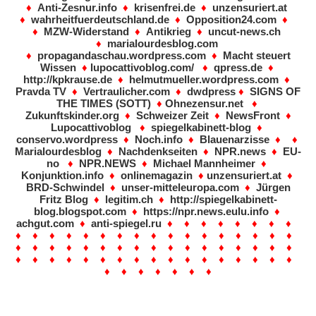
♦
Anti-Zesnur.info
♦
krisenfrei.de
♦
unzensuriert.at
♦
wahrheitfuerdeutschland.de
♦
Opposition24.com
♦
♦
MZW-Widerstand
♦
Antikrieg
♦
uncut-news.ch
♦
marialourdesblog.com
♦
propagandaschau.wordpress.com
♦
Macht steuert
Wissen
♦
lupocattivoblog.com/
♦
qpress.de
♦
http://kpkrause.de
♦
helmutmueller.wordpress.com
♦
Pravda TV
♦
Vertraulicher.com
♦
dwdpress
♦
SIGNS OF
THE TIMES (SOTT)
♦
Ohnezensur.net
♦
Zukunftskinder.org
♦
Schweizer Zeit
♦
NewsFront
♦
Lupocattivoblog
♦
spiegelkabinett-blog
♦
conservo.wordpress
♦
Noch.info
♦
Blauenarzisse
♦ ♦
Marialourdesblog
♦
Nachdenkseiten
♦
NPR.news
♦
EU-
no
♦
NPR.NEWS
♦
Michael Mannheimer
♦
Konjunktion.info
♦
onlinemagazin
♦
unzensuriert.at
♦
BRD-Schwindel
♦
unser-mitteleuropa.com
♦
Jürgen
Fritz Blog
♦
legitim.ch
♦
http://spiegelkabinett-
blog.blogspot.com
♦
https://npr.news.eulu.info
♦
achgut.com
♦
anti-spiegel.ru
♦ ♦ ♦ ♦ ♦ ♦ ♦ ♦
♦ ♦ ♦ ♦ ♦ ♦ ♦ ♦ ♦ ♦ ♦ ♦ ♦ ♦ ♦ ♦ ♦
♦ ♦ ♦ ♦ ♦ ♦ ♦ ♦ ♦ ♦ ♦ ♦ ♦ ♦ ♦ ♦ ♦
♦ ♦ ♦ ♦ ♦ ♦ ♦ ♦ ♦ ♦ ♦ ♦ ♦ ♦ ♦ ♦ ♦
♦ ♦ ♦ ♦ ♦ ♦ ♦