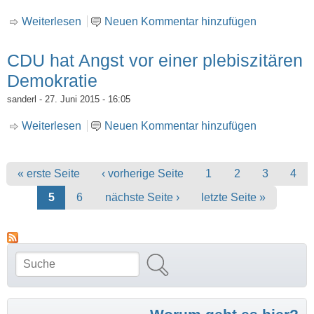
Weiterlesen
über Hilfsorganisationen -Hilfe ohne
Neuen Kommentar hinzufügen
Ursachenlösung
CDU hat Angst vor einer plebiszitären
Demokratie
sanderl
- 27. Juni 2015 - 16:05
Weiterlesen
über CDU hat Angst vor einer plebiszitären
Neuen Kommentar hinzufügen
Demokratie
Seiten
« erste Seite
‹ vorherige Seite
1
2
3
4
5
6
nächste Seite ›
letzte Seite »
Suche
Suchformular