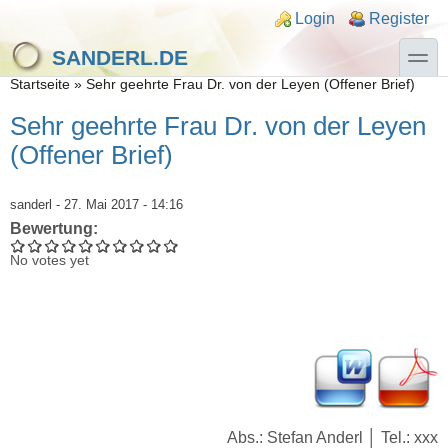
Direkt zum Inhalt
Skip to search
Login links
Login
Register
toggle
SANDERL.DE
Sie sind hier
Startseite
»
Sehr geehrte Frau Dr. von der Leyen (Offener Brief)
Sehr geehrte Frau Dr. von der Leyen
(Offener Brief)
sanderl
- 27. Mai 2017 - 14:16
Bewertung:
No votes yet
Abs.: Stefan Anderl │ Tel.: xxx