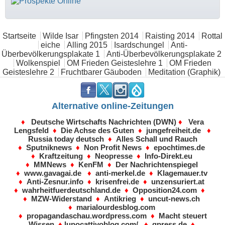
Hauptmenü
Startseite
Wilde Isar
Pfingsten 2014
Raisting 2014
Rottal
eiche
Alling 2015
Isardschungel
Anti-
Überbevölkerungsplakate 1
Anti-Überbevölkerungsplakate 2
Wolkenspiel
OM Frieden Geisteslehre 1
OM Frieden
Geisteslehre 2
Fruchtbarer Gäuboden
Meditation (Graphik)
.
.
.
.
Alternative online-Zeitungen
♦
Deutsche Wirtschafts Nachrichten (DWN)
♦
Vera
Lengsfeld
♦
Die Achse des Guten
♦
jungefreiheit.de
♦
Russia today deutsch
♦
Alles Schall und Rauch
♦
Sputniknews
♦
Non Profit News
♦
epochtimes.de
♦
Kraftzeitung
♦
Neopresse
♦
Info-Direkt.eu
♦
MMNews
♦
KenFM
♦
Der Nachrichtenspiegel
♦
www.gavagai.de
♦
anti-merkel.de
♦
Klagemauer.tv
♦
Anti-Zesnur.info
♦
krisenfrei.de
♦
unzensuriert.at
♦
wahrheitfuerdeutschland.de
♦
Opposition24.com
♦
♦
MZW-Widerstand
♦
Antikrieg
♦
uncut-news.ch
♦
marialourdesblog.com
♦
propagandaschau.wordpress.com
♦
Macht steuert
Wissen
♦
lupocattivoblog.com/
♦
qpress.de
♦