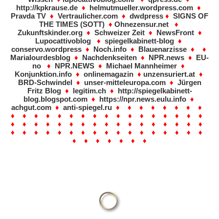
http://kpkrause.de
♦
helmutmueller.wordpress.com
♦
Pravda TV
♦
Vertraulicher.com
♦
dwdpress
♦
SIGNS OF
THE TIMES (SOTT)
♦
Ohnezensur.net
♦
Zukunftskinder.org
♦
Schweizer Zeit
♦
NewsFront
♦
Lupocattivoblog
♦
spiegelkabinett-blog
♦
conservo.wordpress
♦
Noch.info
♦
Blauenarzisse
♦ ♦
Marialourdesblog
♦
Nachdenkseiten
♦
NPR.news
♦
EU-
no
♦
NPR.NEWS
♦
Michael Mannheimer
♦
Konjunktion.info
♦
onlinemagazin
♦
unzensuriert.at
♦
BRD-Schwindel
♦
unser-mitteleuropa.com
♦
Jürgen
Fritz Blog
♦
legitim.ch
♦
http://spiegelkabinett-
blog.blogspot.com
♦
https://npr.news.eulu.info
♦
achgut.com
♦
anti-spiegel.ru
♦ ♦ ♦ ♦ ♦ ♦ ♦ ♦
♦ ♦ ♦ ♦ ♦ ♦ ♦ ♦ ♦ ♦ ♦ ♦ ♦ ♦ ♦ ♦ ♦
♦ ♦ ♦ ♦ ♦ ♦ ♦ ♦ ♦ ♦ ♦ ♦ ♦ ♦ ♦ ♦ ♦
♦ ♦ ♦ ♦ ♦ ♦ ♦ ♦ ♦ ♦ ♦ ♦ ♦ ♦ ♦ ♦ ♦
♦ ♦ ♦ ♦ ♦ ♦ ♦