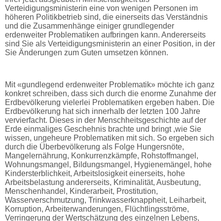
Verteidigungsministerin eine von wenigen Personen im
höheren Politikbetrieb sind, die einerseits das Verständnis
und die Zusammenhänge einiger grundlegender
erdenweiter Problematiken aufbringen kann. Andererseits
sind Sie als Verteidigungsministerin an einer Position, in der
Sie Änderungen zum Guten umsetzen können.
Mit «gundlegend erdenweiter Problematik» möchte ich ganz
konkret schreiben, dass sich durch die enorme Zunahme der
Erdbevölkerung vielerlei Problematiken ergeben haben. Die
Erdbevölkerung hat sich innerhalb der letzten 100 Jahre
vervierfacht. Dieses in der Menschheitsgeschichte auf der
Erde einmaliges Geschehnis brachte und bringt ,wie Sie
wissen, ungeheure Problematiken mit sich. So ergeben sich
durch die Überbevölkerung als Folge Hungersnöte,
Mangelernährung, Konkurrenzkämpfe, Rohstoffmangel,
Wohnungsmangel, Bildungsmangel, Hygienemängel, hohe
Kindersterblichkeit, Arbeitslosigkeit einerseits, hohe
Arbeitsbelastung andererseits, Kriminalität, Ausbeutung,
Menschenhandel, Kinderarbeit, Prostitution,
Wasserverschmutzung, Trinkwasserknappheit, Leiharbeit,
Korruption, Arbeiterwanderungen, Flüchtlingsströme,
Verringerung der Wertschätzung des einzelnen Lebens,