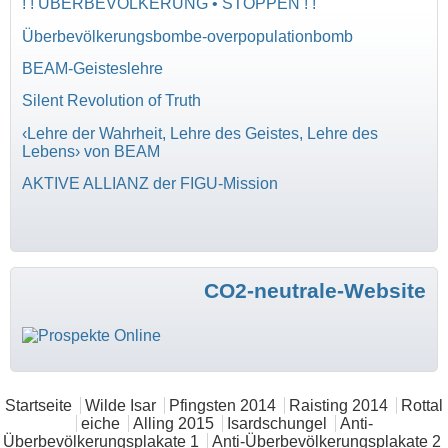
! ! ÜBERBEVÖLKERUNG • STOPPEN ! !
Überbevölkerungsbombe-overpopulationbomb
BEAM-Geisteslehre
Silent Revolution of Truth
‹Lehre der Wahrheit, Lehre des Geistes, Lehre des
Lebens› von BEAM
AKTIVE ALLIANZ der FIGU-Mission
CO2-neutrale-Website
Hauptmenü
Startseite
Wilde Isar
Pfingsten 2014
Raisting 2014
Rottal
eiche
Alling 2015
Isardschungel
Anti-
Überbevölkerungsplakate 1
Anti-Überbevölkerungsplakate 2