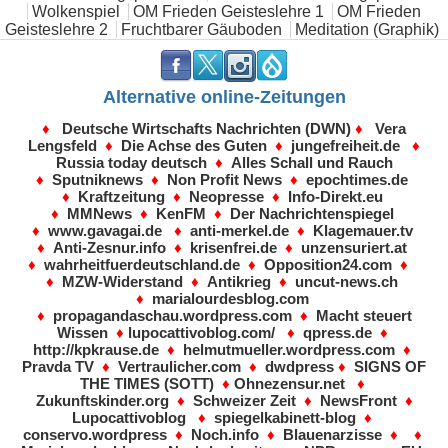
Wolkenspiel
OM Frieden Geisteslehre 1
OM Frieden
Geisteslehre 2
Fruchtbarer Gäuboden
Meditation (Graphik)
.
.
.
.
Alternative online-Zeitungen
♦
Deutsche Wirtschafts Nachrichten (DWN)
♦
Vera
Lengsfeld
♦
Die Achse des Guten
♦
jungefreiheit.de
♦
Russia today deutsch
♦
Alles Schall und Rauch
♦
Sputniknews
♦
Non Profit News
♦
epochtimes.de
♦
Kraftzeitung
♦
Neopresse
♦
Info-Direkt.eu
♦
MMNews
♦
KenFM
♦
Der Nachrichtenspiegel
♦
www.gavagai.de
♦
anti-merkel.de
♦
Klagemauer.tv
♦
Anti-Zesnur.info
♦
krisenfrei.de
♦
unzensuriert.at
♦
wahrheitfuerdeutschland.de
♦
Opposition24.com
♦
♦
MZW-Widerstand
♦
Antikrieg
♦
uncut-news.ch
♦
marialourdesblog.com
♦
propagandaschau.wordpress.com
♦
Macht steuert
Wissen
♦
lupocattivoblog.com/
♦
qpress.de
♦
http://kpkrause.de
♦
helmutmueller.wordpress.com
♦
Pravda TV
♦
Vertraulicher.com
♦
dwdpress
♦
SIGNS OF
THE TIMES (SOTT)
♦
Ohnezensur.net
♦
Zukunftskinder.org
♦
Schweizer Zeit
♦
NewsFront
♦
Lupocattivoblog
♦
spiegelkabinett-blog
♦
conservo.wordpress
♦
Noch.info
♦
Blauenarzisse
♦ ♦