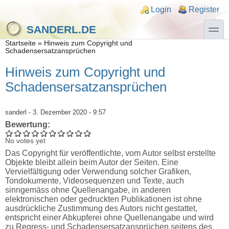
Direkt zum Inhalt
Skip to search
Login links
Login
Register
toggle
SANDERL.DE
Sie sind hier
Startseite
»
Hinweis zum Copyright und
Schadensersatzansprüchen
Hinweis zum Copyright und
Schadensersatzansprüchen
sanderl
- 3. Dezember 2020 - 9:57
Bewertung:
No votes yet
Das Copyright für veröffentlichte, vom Autor selbst erstellte
Objekte bleibt allein beim Autor der Seiten. Eine
Vervielfältigung oder Verwendung solcher Grafiken,
Tondokumente, Videosequenzen und Texte, auch
sinngemäss ohne Quellenangabe, in anderen
elektronischen oder gedruckten Publikationen ist ohne
ausdrückliche Zustimmung des Autors nicht gestattet,
entspricht einer Abkupferei ohne Quellenangabe und wird
zu Regress- und Schadensersatzansprüchen seitens des