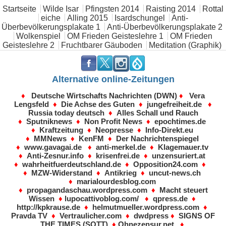
Hauptmenü
Startseite
Wilde Isar
Pfingsten 2014
Raisting 2014
Rottal
eiche
Alling 2015
Isardschungel
Anti-
Überbevölkerungsplakate 1
Anti-Überbevölkerungsplakate 2
Wolkenspiel
OM Frieden Geisteslehre 1
OM Frieden
Geisteslehre 2
Fruchtbarer Gäuboden
Meditation (Graphik)
.
.
.
.
Alternative online-Zeitungen
♦
Deutsche Wirtschafts Nachrichten (DWN)
♦
Vera
Lengsfeld
♦
Die Achse des Guten
♦
jungefreiheit.de
♦
Russia today deutsch
♦
Alles Schall und Rauch
♦
Sputniknews
♦
Non Profit News
♦
epochtimes.de
♦
Kraftzeitung
♦
Neopresse
♦
Info-Direkt.eu
♦
MMNews
♦
KenFM
♦
Der Nachrichtenspiegel
♦
www.gavagai.de
♦
anti-merkel.de
♦
Klagemauer.tv
♦
Anti-Zesnur.info
♦
krisenfrei.de
♦
unzensuriert.at
♦
wahrheitfuerdeutschland.de
♦
Opposition24.com
♦
♦
MZW-Widerstand
♦
Antikrieg
♦
uncut-news.ch
♦
marialourdesblog.com
♦
propagandaschau.wordpress.com
♦
Macht steuert
Wissen
♦
lupocattivoblog.com/
♦
qpress.de
♦
http://kpkrause.de
♦
helmutmueller.wordpress.com
♦
Pravda TV
♦
Vertraulicher.com
♦
dwdpress
♦
SIGNS OF
THE TIMES (SOTT)
♦
Ohnezensur.net
♦