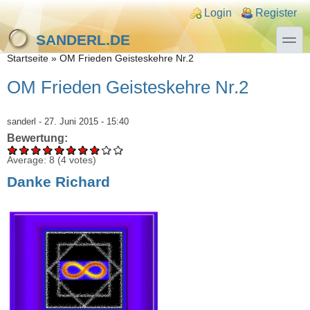
Direkt zum Inhalt
Skip to search
Login links
Login
Register
toggle
SANDERL.DE
Sie sind hier
Startseite
»
OM Frieden Geisteskehre Nr.2
OM Frieden Geisteskehre Nr.2
sanderl
- 27. Juni 2015 - 15:40
Bewertung:
Average:
8
(
4
votes)
Danke Richard