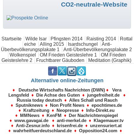
CO2-neutrale-Website
Hauptmenü
Startseite
Wilde Isar
Pfingsten 2014
Raisting 2014
Rottal
eiche
Alling 2015
Isardschungel
Anti-
Überbevölkerungsplakate 1
Anti-Überbevölkerungsplakate 2
Wolkenspiel
OM Frieden Geisteslehre 1
OM Frieden
Geisteslehre 2
Fruchtbarer Gäuboden
Meditation (Graphik)
.
.
.
.
Alternative online-Zeitungen
♦
Deutsche Wirtschafts Nachrichten (DWN)
♦
Vera
Lengsfeld
♦
Die Achse des Guten
♦
jungefreiheit.de
♦
Russia today deutsch
♦
Alles Schall und Rauch
♦
Sputniknews
♦
Non Profit News
♦
epochtimes.de
♦
Kraftzeitung
♦
Neopresse
♦
Info-Direkt.eu
♦
MMNews
♦
KenFM
♦
Der Nachrichtenspiegel
♦
www.gavagai.de
♦
anti-merkel.de
♦
Klagemauer.tv
♦
Anti-Zesnur.info
♦
krisenfrei.de
♦
unzensuriert.at
♦
wahrheitfuerdeutschland.de
♦
Opposition24.com
♦