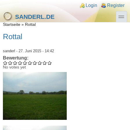
Direkt zum Inhalt
Skip to search
Login links
Login
Register
toggle
SANDERL.DE
Sie sind hier
Startseite
»
Rottal
Rottal
sanderl
- 27. Juni 2015 - 14:42
Bewertung:
No votes yet