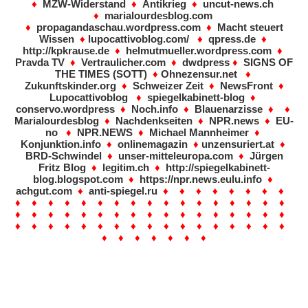
♦
MZW-Widerstand
♦
Antikrieg
♦
uncut-news.ch
♦
marialourdesblog.com
♦
propagandaschau.wordpress.com
♦
Macht steuert
Wissen
♦
lupocattivoblog.com/
♦
qpress.de
♦
http://kpkrause.de
♦
helmutmueller.wordpress.com
♦
Pravda TV
♦
Vertraulicher.com
♦
dwdpress
♦
SIGNS OF
THE TIMES (SOTT)
♦
Ohnezensur.net
♦
Zukunftskinder.org
♦
Schweizer Zeit
♦
NewsFront
♦
Lupocattivoblog
♦
spiegelkabinett-blog
♦
conservo.wordpress
♦
Noch.info
♦
Blauenarzisse
♦ ♦
Marialourdesblog
♦
Nachdenkseiten
♦
NPR.news
♦
EU-
no
♦
NPR.NEWS
♦
Michael Mannheimer
♦
Konjunktion.info
♦
onlinemagazin
♦
unzensuriert.at
♦
BRD-Schwindel
♦
unser-mitteleuropa.com
♦
Jürgen
Fritz Blog
♦
legitim.ch
♦
http://spiegelkabinett-
blog.blogspot.com
♦
https://npr.news.eulu.info
♦
achgut.com
♦
anti-spiegel.ru
♦ ♦ ♦ ♦ ♦ ♦ ♦ ♦
♦ ♦ ♦ ♦ ♦ ♦ ♦ ♦ ♦ ♦ ♦ ♦ ♦ ♦ ♦ ♦ ♦
♦ ♦ ♦ ♦ ♦ ♦ ♦ ♦ ♦ ♦ ♦ ♦ ♦ ♦ ♦ ♦ ♦
♦ ♦ ♦ ♦ ♦ ♦ ♦ ♦ ♦ ♦ ♦ ♦ ♦ ♦ ♦ ♦ ♦
♦ ♦ ♦ ♦ ♦ ♦ ♦