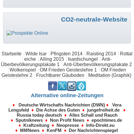
CO2-neutrale-Website
Hauptmenü
Startseite
Wilde Isar
Pfingsten 2014
Raisting 2014
Rottal
eiche
Alling 2015
Isardschungel
Anti-
Überbevölkerungsplakate 1
Anti-Überbevölkerungsplakate 2
Wolkenspiel
OM Frieden Geisteslehre 1
OM Frieden
Geisteslehre 2
Fruchtbarer Gäuboden
Meditation (Graphik)
.
.
.
.
Alternative online-Zeitungen
♦
Deutsche Wirtschafts Nachrichten (DWN)
♦
Vera
Lengsfeld
♦
Die Achse des Guten
♦
jungefreiheit.de
♦
Russia today deutsch
♦
Alles Schall und Rauch
♦
Sputniknews
♦
Non Profit News
♦
epochtimes.de
♦
Kraftzeitung
♦
Neopresse
♦
Info-Direkt.eu
♦
MMNews
♦
KenFM
♦
Der Nachrichtenspiegel