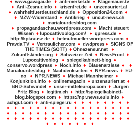
♦
www.gavagai.de
♦
anti-merkel.de
♦
Klagemauer.tv
♦
Anti-Zesnur.info
♦
krisenfrei.de
♦
unzensuriert.at
♦
wahrheitfuerdeutschland.de
♦
Opposition24.com
♦
♦
MZW-Widerstand
♦
Antikrieg
♦
uncut-news.ch
♦
marialourdesblog.com
♦
propagandaschau.wordpress.com
♦
Macht steuert
Wissen
♦
lupocattivoblog.com/
♦
qpress.de
♦
http://kpkrause.de
♦
helmutmueller.wordpress.com
♦
Pravda TV
♦
Vertraulicher.com
♦
dwdpress
♦
SIGNS OF
THE TIMES (SOTT)
♦
Ohnezensur.net
♦
Zukunftskinder.org
♦
Schweizer Zeit
♦
NewsFront
♦
Lupocattivoblog
♦
spiegelkabinett-blog
♦
conservo.wordpress
♦
Noch.info
♦
Blauenarzisse
♦ ♦
Marialourdesblog
♦
Nachdenkseiten
♦
NPR.news
♦
EU-
no
♦
NPR.NEWS
♦
Michael Mannheimer
♦
Konjunktion.info
♦
onlinemagazin
♦
unzensuriert.at
♦
BRD-Schwindel
♦
unser-mitteleuropa.com
♦
Jürgen
Fritz Blog
♦
legitim.ch
♦
http://spiegelkabinett-
blog.blogspot.com
♦
https://npr.news.eulu.info
♦
achgut.com
♦
anti-spiegel.ru
♦ ♦ ♦ ♦ ♦ ♦ ♦ ♦
♦ ♦ ♦ ♦ ♦ ♦ ♦ ♦ ♦ ♦ ♦ ♦ ♦ ♦ ♦ ♦ ♦
♦ ♦ ♦ ♦ ♦ ♦ ♦ ♦ ♦ ♦ ♦ ♦ ♦ ♦ ♦ ♦ ♦
♦ ♦ ♦ ♦ ♦ ♦ ♦ ♦ ♦ ♦ ♦ ♦ ♦ ♦ ♦ ♦ ♦
♦ ♦ ♦ ♦ ♦ ♦ ♦