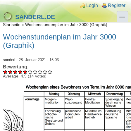
Direkt zum Inhalt
Skip to search
Login links
Login
Register
toggle
SANDERL.DE
Sie sind hier
Startseite
»
Wochenstundenplan im Jahr 3000 (Graphik)
Wochenstundenplan im Jahr 3000
(Graphik)
sanderl
- 28. Januar 2021 - 15:03
Bewertung:
Average:
4.9
(
14
votes)