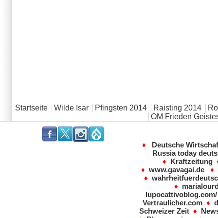
Hauptmenü
Startseite
Wilde Isar
Pfingsten 2014
Raisting 2014
Rot
OM Frieden Geistes
.
.
.
.
♦
Deutsche Wirtscha
Russia today deut
♦
Kraftzeitung
♦
www.gavagai.de
♦
wahrheitfuerdeutsc
♦
marialour
lupocattivoblog.com/
Vertraulicher.com
♦
Schweizer Zeit
♦
News