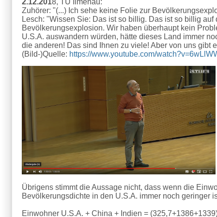
2.12.201
8, TU Ilmenau:
Zuhörer: "(...) Ich sehe keine Folie zur Bevölkerungsexpl
Lesch: "Wissen Sie: Das ist so billig. Das ist so billig a
Bevölkerungsexplosion. Wir haben überhaupt kein Proble
U.S.A. auswandern würden, hätte dieses Land immer noch
die anderen! Das sind Ihnen zu viele! Aber von uns gibt es
(Bild-)Quelle:
https://www.youtube.com/watch?v=6wLl
Übrigens stimmt die Aussage nicht, dass wenn die Einw
Bevölkerungsdichte in den U.S.A. immer noch geringer ist
Einwohner U.S.A. + China + Indien = (325,7+1386+1339