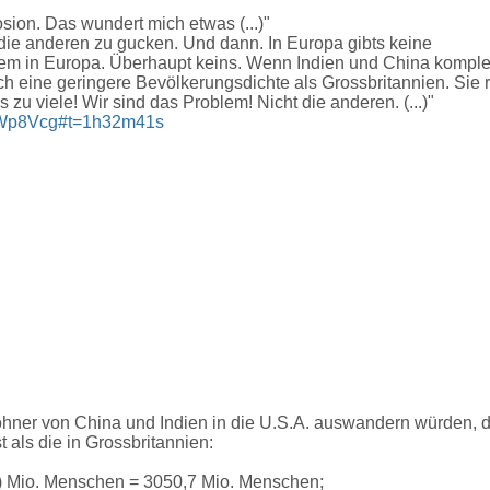
osion. Das wundert mich etwas (...)"
uf die anderen zu gucken. Und dann. In Europa gibts keine
m in Europa. Überhaupt keins. Wenn Indien und China komplett
 eine geringere Bevölkerungsdichte als Grossbritannien. Sie 
 zu viele! Wir sind das Problem! Nicht die anderen. (...)"
WWp8Vcg#t=1h32m41s
ohner von China und Indien in die U.S.A. auswandern würden, 
 als die in Grossbritannien:
) Mio. Menschen = 3050,7 Mio. Menschen;