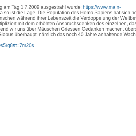
ng am Tag 1.7.2009 ausgestrahl wurde:
htt
ps://www.main-
ja so ist die Lage. Die Population des Homo Sapiens hat sich n
enschen während ihrer Lebenszeit die Verdoppelung der Weltbe
ipliziert mit dem erhöhten Anspruchsdenken des einzelnen, das
rend wir uns über Mäuschen Griessen Gedanken machen, über
Globus überhaupt, nämlich das noch 40 Jahre anhaltende Wach
Qs5rq8#t=7m20s