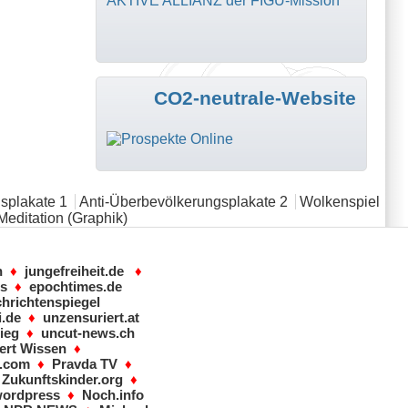
AKTIVE ALLIANZ der FIGU-Mission
CO2-neutrale-Website
splakate 1
Anti-Überbevölkerungsplakate 2
Wolkenspiel
Meditation (Graphik)
n
♦
jungefreiheit.de
♦
ws
♦
epochtimes.de
hrichtenspiegel
i.de
♦
unzensuriert.at
ieg
♦
uncut-news.ch
ert Wissen
♦
s.com
♦
Pravda TV
♦
♦
Zukunftskinder.org
♦
wordpress
♦
Noch.info