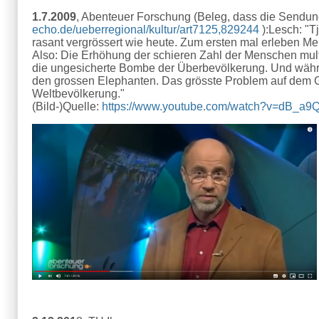
1.7.2009
, Abenteuer Forschung (Beleg, dass die Sendu
echo.de/ueberregional/kultur/art7125,829244
):
Lesch: "T
rasant vergrössert wie heute. Zum ersten mal erleben M
Also: Die Erhöhung der schieren Zahl der Menschen mult
die ungesicherte Bombe der Überbevölkerung. Und wäh
den grossen Elephanten. Das grösste Problem auf dem 
Weltbevölkerung."
(Bild-)Quelle:
https://www.youtube.com/watch?v=dB_a9