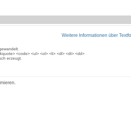
Weitere Informationen über Textf
gewandelt.
quote> <code> <ul> <ol> <li> <dl> <dt> <dd>
ch erzeugt.
imieren.