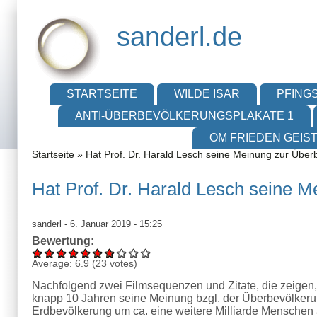
Direkt zum Inhalt
Skip to search
sanderl.de
Hauptmenü
STARTSEITE
WILDE ISAR
PFINGS
ANTI-ÜBERBEVÖLKERUNGSPLAKATE 1
OM FRIEDEN GEIS
Sie sind hier
Startseite
»
Hat Prof. Dr. Harald Lesch seine Meinung zur Übe
Hat Prof. Dr. Harald Lesch seine 
sanderl
- 6. Januar 2019 - 15:25
Bewertung:
Average:
6.9
(
23
votes)
Nachfolgend zwei Filmsequenzen und Zitate, die zeigen, 
knapp 10 Jahren seine Meinung bzgl. der Überbevölkerung 
Erdbevölkerung um ca. eine weitere Milliarde Menschen 