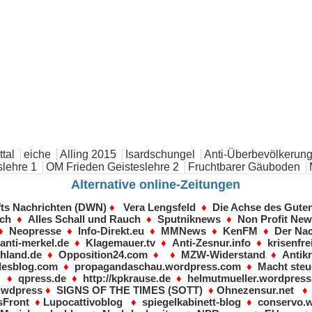
tal
eiche
Alling 2015
Isardschungel
Anti-Überbevölkerung
lehre 1
OM Frieden Geisteslehre 2
Fruchtbarer Gäuboden
Alternative online-Zeitungen
fts Nachrichten (DWN)
♦
Vera Lengsfeld
♦
Die Achse des Gute
sch
♦
Alles Schall und Rauch
♦
Sputniknews
♦
Non Profit Ne
♦
Neopresse
♦
Info-Direkt.eu
♦
MMNews
♦
KenFM
♦
Der Nac
♦
anti-merkel.de
♦
Klagemauer.tv
♦
Anti-Zesnur.info
♦
krisenfre
hland.de
♦
Opposition24.com
♦ ♦
MZW-Widerstand
♦
Antikr
desblog.com
♦
propagandaschau.wordpress.com
♦
Macht steu
♦
qpress.de
♦
http://kpkrause.de
♦
helmutmueller.wordpres
dwdpress
♦
SIGNS OF THE TIMES (SOTT)
♦
Ohnezensur.net
Front
♦
Lupocattivoblog
♦
spiegelkabinett-blog
♦
conservo.