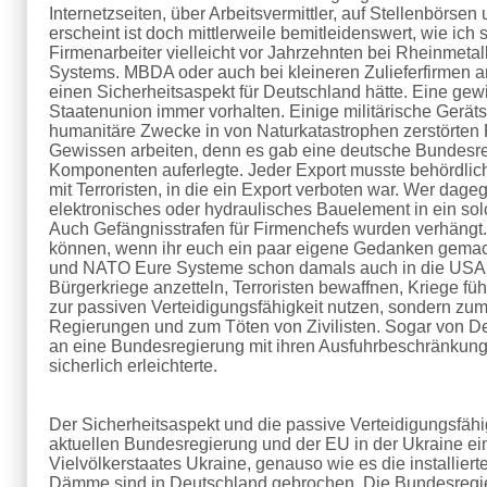
Internetzseiten, über Arbeitsvermittler, auf Stellenbör
erscheint ist doch mittlerweile bemitleidenswert, wie ich
Firmenarbeiter vielleicht vor Jahrzehnten bei Rheinmeta
Systems. MBDA oder auch bei kleineren Zulieferfirmen an
einen Sicherheitsaspekt für Deutschland hätte. Eine gew
Staatenunion immer vorhalten. Einige militärische Gerät
humanitäre Zwecke in von Naturkatastrophen zerstörten R
Gewissen arbeiten, denn es gab eine deutsche Bundesre
Komponenten auferlegte. Jeder Export musste behördlic
mit Terroristen, in die ein Export verboten war. Wer dag
elektronisches oder hydraulisches Bauelement in ein solch
Auch Gefängnisstrafen für Firmenchefs wurden verhängt. 
können, wenn ihr euch ein paar eigene Gedanken gemac
und NATO Eure Systeme schon damals auch in die USA um
Bürgerkriege anzetteln, Terroristen bewaffnen, Kriege fü
zur passiven Verteidigungsfähigkeit nutzen, sondern zum
Regierungen und zum Töten von Zivilisten. Sogar von De
an eine Bundesregierung mit ihren Ausfuhrbeschränkun
sicherlich erleichterte.
Der Sicherheitsaspekt und die passive Verteidigungsfähig
aktuellen Bundesregierung und der EU in der Ukraine ei
Vielvölkerstaates Ukraine, genauso wie es die installie
Dämme sind in Deutschland gebrochen. Die Bundesregier