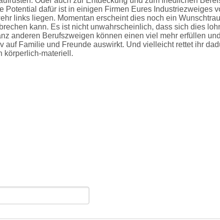
aufrüsten. Oder auch zur Entdeckung und zum friedlichen Bere
 Potential dafür ist in einigen Firmen Eures Industriezweiges 
ehr links liegen. Momentan erscheint dies noch ein Wunschtra
rechen kann. Es ist nicht unwahrscheinlich, dass sich dies lo
 ganz anderen Berufszweigen können einen viel mehr erfüllen un
 auf Familie und Freunde auswirkt. Und vielleicht rettet ihr da
körperlich-materiell.