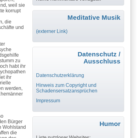
nd, weil sie
te korrupt
Meditative Musik
n, die
schäfte und
(externer Link)
ter
Psyche
Datenschutz /
dsgehilfe
Ausschluss
 stumm zu
och habt ihr
psychopathen
Datenschutzerklärung
et ihr
ielle
Hinweis zum Copyright und
len werden,
Schadensersatzansprüchen
, Ehemänner
Impressum
so
den Bürger
Humor
en Wohlstand
ffen die
Liste nutzloser Websites: