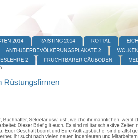
TEN 2014
RAISTING 2014
ROTTAL
EIC
ANTI-ÜBERBEVÖLKERUNGSPLAKATE 2
WOLKEN
TESLEHRE 2
FRUCHTBARER GÄUBODEN
MED
n
in Rüstungsfirmen
er, Buchhalter, Sekretär usw. usf., welche ihr männlichen, weibli
eitet: Dieser Brief gilt euch. Es sind militärisch aktive Zeiten n
 Euer Geschäft boomt und Eure Auftragsbücher sind prallst gefül
erher. Ihr sucht nach vielen neuen Ingenieuren und Mitarbeiter