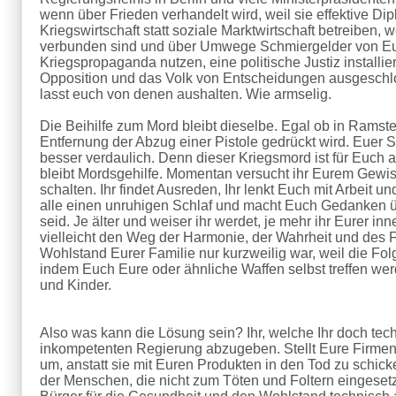
wenn über Frieden verhandelt wird, weil sie effektive Di
Kriegswirtschaft statt soziale Marktwirtschaft betreiben, 
verbunden sind und über Umwege Schmiergelder von Eure
Kriegspropaganda nutzen, eine politische Justiz installi
Opposition und das Volk von Entscheidungen ausgeschl
lasst euch von denen aushalten. Wie armselig.
Die Beihilfe zum Mord bleibt dieselbe. Egal ob in Ramste
Entfernung der Abzug einer Pistole gedrückt wird. Euer S
besser verdaulich. Denn dieser Kriegsmord ist für Euch 
bleibt Mordsgehilfe. Momentan versucht ihr Eurem Gewis
schalten. Ihr findet Ausreden, Ihr lenkt Euch mit Arbeit 
alle einen unruhigen Schlaf und macht Euch Gedanken üb
seid. Je älter und weiser ihr werdet, je mehr ihr Eurer
vielleicht den Weg der Harmonie, der Wahrheit und des Fr
Wohlstand Eurer Familie nur kurzweilig war, weil die Fo
indem Euch Eure oder ähnliche Waffen selbst treffen wer
und Kinder.
Also was kann die Lösung sein? Ihr, welche Ihr doch techn
inkompetenten Regierung abzugeben. Stellt Eure Firmen 
um, anstatt sie mit Euren Produkten in den Tod zu schick
der Menschen, die nicht zum Töten und Foltern eingeset