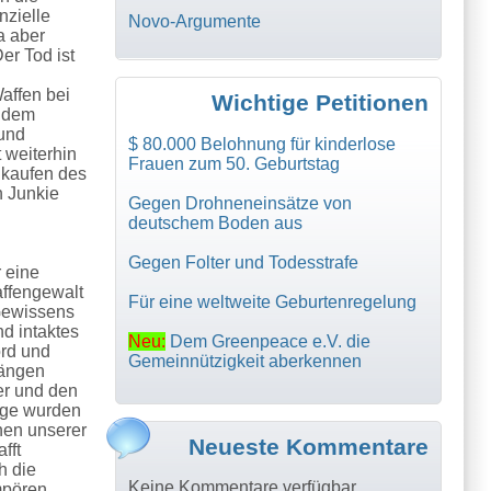
nzielle
Novo-Argumente
a aber
er Tod ist
Waffen bei
Wichtige Petitionen
h dem
 und
$ 80.000 Belohnung für kinderlose
 weiterhin
Frauen zum 50. Geburtstag
ikaufen des
n Junkie
Gegen Drohneneinsätze von
deutschem Boden aus
Gegen Folter und Todesstrafe
r eine
affengewalt
Für eine weltweite Geburtenregelung
 Gewissens
d intaktes
Neu:
Dem Greenpeace e.V. die
ord und
Gemeinnützigkeit aberkennen
rängen
er und den
ige wurden
nen unserer
Neueste Kommentare
fft
h die
Keine Kommentare verfügbar.
mpören,