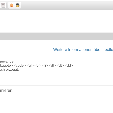
Weitere Informationen über Textf
gewandelt.
quote> <code> <ul> <ol> <li> <dl> <dt> <dd>
ch erzeugt.
imieren.