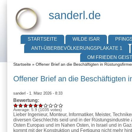
Direkt zum Inhalt
Skip to search
sanderl.de
Hauptmenü
STARTSEITE
WILDE ISAR
PFINGS
ANTI-ÜBERBEVÖLKERUNGSPLAKATE 1
OM FRIEDEN GEIS
Sie sind hier
Startseite
»
Offener Brief an die Beschäftigten in Rüstungsfirme
Offener Brief an die Beschäftigten 
sanderl
- 1. März 2026 - 8:33
Bewertung:
Average:
5.9
(
1035
votes)
Lieber Ingenieur, Monteur, Informatiker, Meister, Technik
diversen Geschlechts seid und in der Rüstungsindustrie arb
Osten Europas und im Nahen Osten, in Israel und in Gaza.
kommt mit der Konstruktion und Fertigung nicht mehr hint