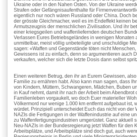
Ukraine oder in den Nahen Osten. Von der Ukraine werde
Strafen oder Gefängnisaufenthalte für Firmenverantwortlich
eigentlich nur noch wären Russland oder China. Doch bei
der grösste Gleichmacher, weil es im Endeffekt keinen be
Armutszeugnis der menschlichen Zivilisation. Und ihr bet
einer kriegsgeilen und waffenliefernden deutschen Bund
Verlassen Eures Betriebsgeländes in wenigen Monaten a
unmittelbar, meist völlig unbeteiligte und unschuldige Me
sagen: «Waffen und Gegenstände töten nicht Menschen, 
Gewissens ist zu einfach, denn so argumentieren auch Dr
verkaufen, welcher sich die letzte Dosis dann selbst spritz
Einen weiteren Betrug, den ihr an Eurem Gewissen, also a
Familie zu ernähren habt. Also kann man sagen, dass Ih
von Kindern, Müttern, Schwangeren, Mädchen, Buben und
in Kauf nehmt, damit ihr nach der Arbeit beim Abendbrot
Familienleben vorgaukelt, wo doch Euer materieller Woh
Völkermord nur wenige 1.000 km entfernt aufgebaut ist, 
würdet. Prinzipiell unterscheidet Euch das nicht von der
NAZIs die Fertigungen in der Waffenindustrie auf eine 
zu Waffenfertigungsindustrien umgerüstet. Ganz aktuell 
Neu-NAZIs in der Bundesregierung jetzt Waffen für den Kr
Arbeitsplätze, und Arbeitsplätze sind doch gut, auch we
Regierungsheinis in Berlin und viele Ministerpräsidente