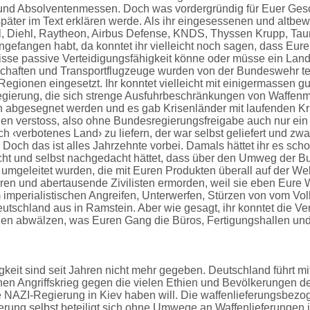
sen und Absolventenmessen. Doch was vordergründig für Euer Gesc
 später im Text erklären werde. Als ihr eingesessenen und altbe
ll, Diehl, Raytheon, Airbus Defense, KNDS, Thyssen Krupp, Tau
gefangen habt, da konntet ihr vielleicht noch sagen, dass Eure
isse passive Verteidigungsfähigkeit könne oder müsse ein Land
schaften und Transportflugzeuge wurden von der Bundeswehr tei
egionen eingesetzt. Ihr konntet vielleicht mit einigermassen g
gierung, die sich strenge Ausfuhrbeschränkungen von Waffenm
h abgesegnet werden und es gab Krisenländer mit laufenden Kr
egen verstoss, also ohne Bundesregierungsfreigabe auch nur ein
 ‹verbotenes Land› zu liefern, der war selbst geliefert und zwar
Doch das ist alles Jahrzehnte vorbei. Damals hättet ihr es sch
ht und selbst nachgedacht hättet, dass über den Umweg der 
geleitet wurden, die mit Euren Produkten überall auf der Wel
hren und abertausende Zivilisten ermorden, weil sie eben Eure 
 imperialistischen Angreifen, Unterwerfen, Stürzen von vom Vo
utschland aus in Ramstein. Aber wie gesagt, ihr konntet die V
gen abwälzen, was Euren Gang die Büros, Fertigungshallen un
keit sind seit Jahren nicht mehr gegeben. Deutschland führt mi
nen Angriffskrieg gegen die vielen Ethien und Bevölkerungen d
rte NAZI-Regierung in Kiev haben will. Die waffenlieferungsbez
ung selbst beteiligt sich ohne Umwege an Waffenlieferungen i