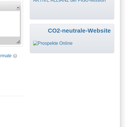
AKTIVE ALLIANZ der FIGU-Mission
CO2-neutrale-Website
ormate