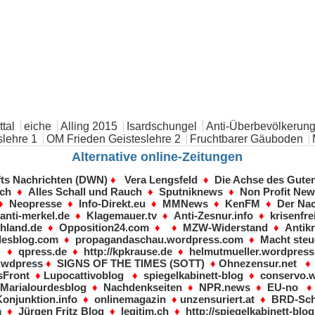
tal
eiche
Alling 2015
Isardschungel
Anti-Überbevölkerung
lehre 1
OM Frieden Geisteslehre 2
Fruchtbarer Gäuboden
Alternative online-Zeitungen
fts Nachrichten (DWN)
♦
Vera Lengsfeld
♦
Die Achse des Gute
sch
♦
Alles Schall und Rauch
♦
Sputniknews
♦
Non Profit Ne
♦
Neopresse
♦
Info-Direkt.eu
♦
MMNews
♦
KenFM
♦
Der Nac
♦
anti-merkel.de
♦
Klagemauer.tv
♦
Anti-Zesnur.info
♦
krisenfre
hland.de
♦
Opposition24.com
♦ ♦
MZW-Widerstand
♦
Antikr
desblog.com
♦
propagandaschau.wordpress.com
♦
Macht steu
♦
qpress.de
♦
http://kpkrause.de
♦
helmutmueller.wordpres
dwdpress
♦
SIGNS OF THE TIMES (SOTT)
♦
Ohnezensur.net
Front
♦
Lupocattivoblog
♦
spiegelkabinett-blog
♦
conservo.
Marialourdesblog
♦
Nachdenkseiten
♦
NPR.news
♦
EU-no
Konjunktion.info
♦
onlinemagazin
♦
unzensuriert.at
♦
BRD-Sch
m
♦
Jürgen Fritz Blog
♦
legitim.ch
♦
http://spiegelkabinett-bl