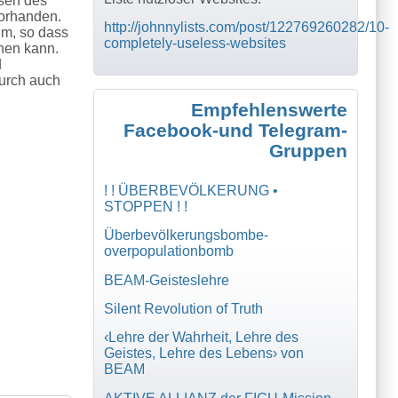
isen des
vorhanden.
http://johnnylists.com/post/122769260282/10-
um, so dass
completely-useless-websites
hnen kann.
d
durch auch
Empfehlenswerte
Facebook-und Telegram-
Gruppen
! ! ÜBERBEVÖLKERUNG •
STOPPEN ! !
Überbevölkerungsbombe-
overpopulationbomb
BEAM-Geisteslehre
Silent Revolution of Truth
‹Lehre der Wahrheit, Lehre des
Geistes, Lehre des Lebens› von
BEAM