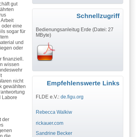
häft gut
währten
Schnellzugriff
rus
 Arbeit
 oder eine
Bedienungsanleitug Erde (Datei: 27
ls sogar für
MByte)
utem
aterial und
iegen oder
 finanziell.
on wissen
Bundeswehr
t
Waren nicht
Empfehlenswerte Links
lk gewählten
erantwortung
FLDE e.V.:
de.figu.org
d Labore
Rebecca Walkiw
t der
rickauer.com
es
ogenen
Sandrine Becker
n die