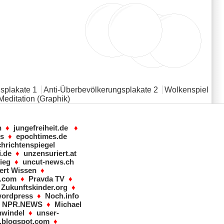
splakate 1
Anti-Überbevölkerungsplakate 2
Wolkenspiel
Meditation (Graphik)
n
♦
jungefreiheit.de
♦
ws
♦
epochtimes.de
hrichtenspiegel
i.de
♦
unzensuriert.at
ieg
♦
uncut-news.ch
ert Wissen
♦
s.com
♦
Pravda TV
♦
♦
Zukunftskinder.org
♦
wordpress
♦
Noch.info
♦
NPR.NEWS
♦
Michael
windel
♦
unser-
og.blogspot.com
♦