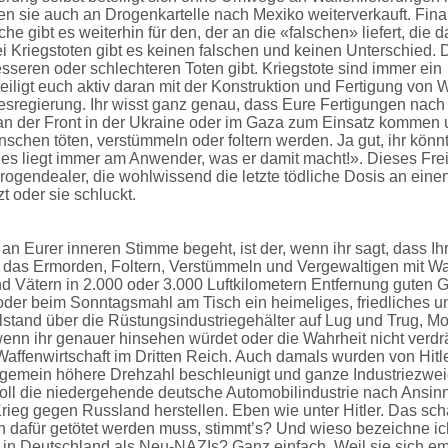
n sie auch an Drogenkartelle nach Mexiko weiterverkauft. Fina
e gibt es weiterhin für den, der an die «falschen» liefert, die d
 Kriegstoten gibt es keinen falschen und keinen Unterschied. D
sseren oder schlechteren Toten gibt. Kriegstote sind immer ein
eiligt euch aktiv daran mit der Konstruktion und Fertigung von 
esregierung. Ihr wisst ganz genau, dass Eure Fertigungen nac
n der Front in der Ukraine oder im Gaza zum Einsatz kommen
nschen töten, verstümmeln oder foltern werden. Ja gut, ihr könnt
es liegt immer am Anwender, was er damit macht!». Dieses Fre
ogendealer, die wohlwissend die letzte tödliche Dosis an eine
t oder sie schluckt.
n Eurer inneren Stimme begeht, ist der, wenn ihr sagt, dass Ih
r das Ermorden, Foltern, Verstümmeln und Vergewaltigen mit W
 Vätern in 2.000 oder 3.000 Luftkilometern Entfernung guten
 oder beim Sonntagsmahl am Tisch ein heimeliges, friedliches un
lstand über die Rüstungsindustriegehälter auf Lug und Trug, M
wenn ihr genauer hinsehen würdet oder die Wahrheit nicht verd
 Waffenwirtschaft im Dritten Reich. Auch damals wurden von Hitl
ungemein höhere Drehzahl beschleunigt und ganze Industriezwe
soll die niedergehende deutsche Automobilindustrie nach Ansin
ieg gegen Russland herstellen. Eben wie unter Hitler. Das scha
nn dafür getötet werden muss, stimmt’s? Und wieso bezeichne ic
n in Deutschland als Neu-NAZIs? Ganz einfach. Weil sie sich e