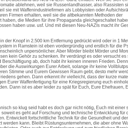
plomatie ablehnen, weil sie Russenlandhasser, also Rassisten si
weil sie mit Waffenindustriefirmen als Lobbyisten oder Aufsichtsrä
n Firmen erhalten, weil sie die altbekannten Methoden der
ert haben, die Medien für ihre Propaganda gleichgeschaltet habe
ossen haben usw. usf. Und mit diesen Neu-NAZIs macht ihr Ge
in der Knopf in 2.500 km Entfernung gedrückt wird oder in 1 Me
ystem in Ramstein ist eben vordergründig und erstlich für die 
anscheinlich unpersönlicher. Aber Mörder bleibt Mörder und Mor
sen kein Gehör zu schenken. Ihr verdrängt es oder versucht es
und Beschäftigung ab, doch habt ihr keinen inneren Frieden. Denn
er die Auswirkungen Eurer Arbeit, solange ihr keine Vollblut
 inneren Stimme und Eurem Gewissen Raum gebt, desto mehr werd
iedens gehen. Dann erkennt ihr vielleicht, dass der kurze mater
lgen Eurer Waffenfertigung für eine Kriegsregierung euch einho
den. Dann ist es aber leider zu spät für Euch, Eure Ehefrauen
isch so klug seid habt es doch gar nicht nötig, Euch mit einer 
soweit es geht auf Forschung und technische Entwicklung für 
en. Entwickelt fortschrittliche Technik für die Gesundheit und d
zt werden kann. Bleibt Rüstungsunternehmen, die aber ohne Wa