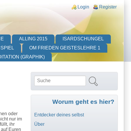
Login links
Login
Register
HE
ALLING 2015
ISARDSCHUNGEL
SPIEL
OM FRIEDEN GEISTESLEHRE 1
ITATION (GRAPHIK)
Suche
Suchformular
Worum geht es hier?
chen oder
Entdecker deines selbst
icht nur im
Über
lt, ihr
n auf Euren