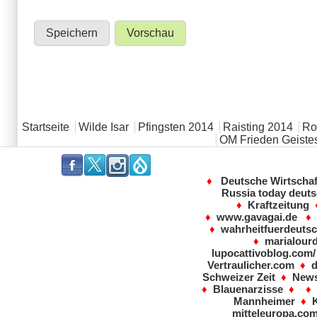
Hauptmenü
Startseite
Wilde Isar
Pfingsten 2014
Raisting 2014
Rot
OM Frieden Geistes
.
.
.
.
♦
Deutsche Wirtscha
Russia today deut
♦
Kraftzeitung
♦
www.gavagai.de
♦
wahrheitfuerdeutsc
♦
marialour
lupocattivoblog.com/
Vertraulicher.com
♦
Schweizer Zeit
♦
News
♦
Blauenarzisse
♦ ♦
Mannheimer
♦
mitteleuropa.co