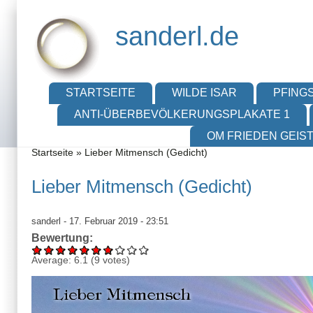
Direkt zum Inhalt
Skip to search
sanderl.de
Hauptmenü
STARTSEITE
WILDE ISAR
PFINGS
ANTI-ÜBERBEVÖLKERUNGSPLAKATE 1
OM FRIEDEN GEIS
Sie sind hier
Startseite
»
Lieber Mitmensch (Gedicht)
Lieber Mitmensch (Gedicht)
sanderl
- 17. Februar 2019 - 23:51
Bewertung:
Average:
6.1
(
9
votes)