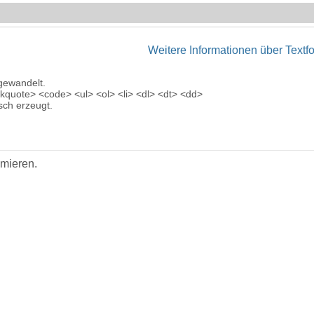
Weitere Informationen über Textf
gewandelt.
quote> <code> <ul> <ol> <li> <dl> <dt> <dd>
ch erzeugt.
imieren.