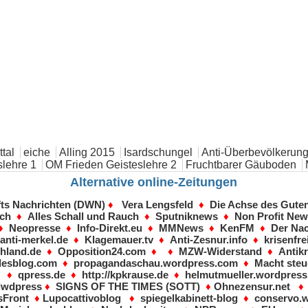
tal
eiche
Alling 2015
Isardschungel
Anti-Überbevölkerung
lehre 1
OM Frieden Geisteslehre 2
Fruchtbarer Gäuboden
Alternative online-Zeitungen
fts Nachrichten (DWN)
♦
Vera Lengsfeld
♦
Die Achse des Gute
sch
♦
Alles Schall und Rauch
♦
Sputniknews
♦
Non Profit Ne
♦
Neopresse
♦
Info-Direkt.eu
♦
MMNews
♦
KenFM
♦
Der Nac
♦
anti-merkel.de
♦
Klagemauer.tv
♦
Anti-Zesnur.info
♦
krisenfre
hland.de
♦
Opposition24.com
♦ ♦
MZW-Widerstand
♦
Antikr
desblog.com
♦
propagandaschau.wordpress.com
♦
Macht steu
♦
qpress.de
♦
http://kpkrause.de
♦
helmutmueller.wordpres
dwdpress
♦
SIGNS OF THE TIMES (SOTT)
♦
Ohnezensur.net
Front
♦
Lupocattivoblog
♦
spiegelkabinett-blog
♦
conservo.