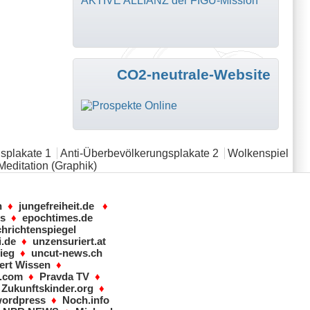
AKTIVE ALLIANZ der FIGU-Mission
CO2-neutrale-Website
splakate 1
Anti-Überbevölkerungsplakate 2
Wolkenspiel
Meditation (Graphik)
n
♦
jungefreiheit.de
♦
ws
♦
epochtimes.de
hrichtenspiegel
i.de
♦
unzensuriert.at
ieg
♦
uncut-news.ch
ert Wissen
♦
s.com
♦
Pravda TV
♦
♦
Zukunftskinder.org
♦
wordpress
♦
Noch.info