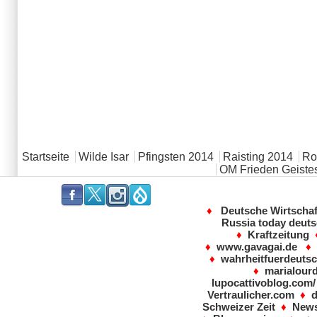
Hauptmenü
Startseite
Wilde Isar
Pfingsten 2014
Raisting 2014
Rot
OM Frieden Geistes
.
.
.
.
♦
Deutsche Wirtscha
Russia today deut
♦
Kraftzeitung
♦
www.gavagai.de
♦
wahrheitfuerdeutsc
♦
marialour
lupocattivoblog.com/
Vertraulicher.com
♦
Schweizer Zeit
♦
News