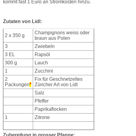
kommt fast 1 Euro an Stromkosten hinzu.
Zutaten von Lidl:
Champignons weiss oder
2 x 350 g
braun aus Polen
3
Zwiebeln
3 EL
Rapsöl
300 g
Lauch
1
Zucchini
2
Fix für Geschnetzeltes
Packungen
*
Züricher Art von Lidl
Salz
Pfeffer
Paprikaflocken
1
Zitrone
Zubereitung in grosser Pfanne: