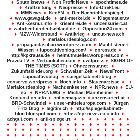
♦
Sputniknews
♦
Non Profit News
♦
epochtimes.de
♦
Kraftzeitung
♦
Neopresse
♦
Info-Direkt.eu
♦
MMNews
♦
KenFM
♦
Der Nachrichtenspiegel
♦
www.gavagai.de
♦
anti-merkel.de
♦
Klagemauer.tv
♦
Anti-Zesnur.info
♦
krisenfrei.de
♦
unzensuriert.at
♦
wahrheitfuerdeutschland.de
♦
Opposition24.com
♦
♦
MZW-Widerstand
♦
Antikrieg
♦
uncut-news.ch
♦
marialourdesblog.com
♦
propagandaschau.wordpress.com
♦
Macht steuert
Wissen
♦
lupocattivoblog.com/
♦
qpress.de
♦
http://kpkrause.de
♦
helmutmueller.wordpress.com
♦
Pravda TV
♦
Vertraulicher.com
♦
dwdpress
♦
SIGNS OF
THE TIMES (SOTT)
♦
Ohnezensur.net
♦
Zukunftskinder.org
♦
Schweizer Zeit
♦
NewsFront
♦
Lupocattivoblog
♦
spiegelkabinett-blog
♦
conservo.wordpress
♦
Noch.info
♦
Blauenarzisse
♦ ♦
Marialourdesblog
♦
Nachdenkseiten
♦
NPR.news
♦
EU-
no
♦
NPR.NEWS
♦
Michael Mannheimer
♦
Konjunktion.info
♦
onlinemagazin
♦
unzensuriert.at
♦
BRD-Schwindel
♦
unser-mitteleuropa.com
♦
Jürgen
Fritz Blog
♦
legitim.ch
♦
http://spiegelkabinett-
blog.blogspot.com
♦
https://npr.news.eulu.info
♦
achgut.com
♦
anti-spiegel.ru
♦ ♦ ♦ ♦ ♦ ♦ ♦ ♦
♦ ♦ ♦ ♦ ♦ ♦ ♦ ♦ ♦ ♦ ♦ ♦ ♦ ♦ ♦ ♦ ♦
♦ ♦ ♦ ♦ ♦ ♦ ♦ ♦ ♦ ♦ ♦ ♦ ♦ ♦ ♦ ♦ ♦
♦ ♦ ♦ ♦ ♦ ♦ ♦ ♦ ♦ ♦ ♦ ♦ ♦ ♦ ♦ ♦ ♦