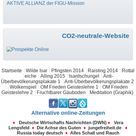
AKTIVE ALLIANZ der FIGU-Mission
CO2-neutrale-Website
Hauptmenü
Startseite
Wilde Isar
Pfingsten 2014
Raisting 2014
Rottal
eiche
Alling 2015
Isardschungel
Anti-
Überbevölkerungsplakate 1
Anti-Überbevölkerungsplakate 2
Wolkenspiel
OM Frieden Geisteslehre 1
OM Frieden
Geisteslehre 2
Fruchtbarer Gäuboden
Meditation (Graphik)
.
.
.
.
Alternative online-Zeitungen
♦
Deutsche Wirtschafts Nachrichten (DWN)
♦
Vera
Lengsfeld
♦
Die Achse des Guten
♦
jungefreiheit.de
♦
Russia today deutsch
♦
Alles Schall und Rauch