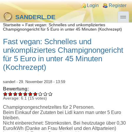
Direkt zum Inhalt
Skip to search
Login links
Login
Register
toggle
SANDERL.DE
Sie sind hier
Startseite
»
Fast vegan: Schnelles und unkompliziertes
Champignongericht für 5 Euro in unter 45 Minuten (Kochrezept)
Fast vegan: Schnelles und
unkompliziertes Champignongericht
für 5 Euro in unter 45 Minuten
(Kochrezept)
sanderl
- 29. November 2018 - 13:59
Bewertung:
Average:
6.1
(
15
votes)
Champignongeschnetzeltes für 2 Personen.
Beim Einkauf der Zutaten bei Lidl kann man unter 5 Euro
bleiben.
Nicht einberechnet: Stromkosten. Bei heutzutage über 0,30
Euro/kWh (Danke an Frau Merkel und den Altparteien)