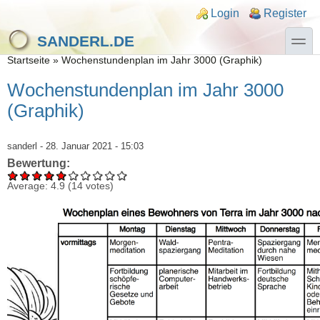
Direkt zum Inhalt
Skip to search
Login links
Login
Register
toggle
SANDERL.DE
Sie sind hier
Startseite
»
Wochenstundenplan im Jahr 3000 (Graphik)
Wochenstundenplan im Jahr 3000
(Graphik)
sanderl
- 28. Januar 2021 - 15:03
Bewertung:
Average:
4.9
(
14
votes)