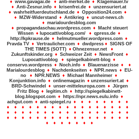
♦
www.gavagai.de
♦
anti-merkel.de
♦
Klagemauer.tv
♦
Anti-Zesnur.info
♦
krisenfrei.de
♦
unzensuriert.at
♦
wahrheitfuerdeutschland.de
♦
Opposition24.com
♦
♦
MZW-Widerstand
♦
Antikrieg
♦
uncut-news.ch
♦
marialourdesblog.com
♦
propagandaschau.wordpress.com
♦
Macht steuert
Wissen
♦
lupocattivoblog.com/
♦
qpress.de
♦
http://kpkrause.de
♦
helmutmueller.wordpress.com
♦
Pravda TV
♦
Vertraulicher.com
♦
dwdpress
♦
SIGNS OF
THE TIMES (SOTT)
♦
Ohnezensur.net
♦
Zukunftskinder.org
♦
Schweizer Zeit
♦
NewsFront
♦
Lupocattivoblog
♦
spiegelkabinett-blog
♦
conservo.wordpress
♦
Noch.info
♦
Blauenarzisse
♦ ♦
Marialourdesblog
♦
Nachdenkseiten
♦
NPR.news
♦
EU-
no
♦
NPR.NEWS
♦
Michael Mannheimer
♦
Konjunktion.info
♦
onlinemagazin
♦
unzensuriert.at
♦
BRD-Schwindel
♦
unser-mitteleuropa.com
♦
Jürgen
Fritz Blog
♦
legitim.ch
♦
http://spiegelkabinett-
blog.blogspot.com
♦
https://npr.news.eulu.info
♦
achgut.com
♦
anti-spiegel.ru
♦ ♦ ♦ ♦ ♦ ♦ ♦ ♦
♦ ♦ ♦ ♦ ♦ ♦ ♦ ♦ ♦ ♦ ♦ ♦ ♦ ♦ ♦ ♦ ♦
♦ ♦ ♦ ♦ ♦ ♦ ♦ ♦ ♦ ♦ ♦ ♦ ♦ ♦ ♦ ♦ ♦
♦ ♦ ♦ ♦ ♦ ♦ ♦ ♦ ♦ ♦ ♦ ♦ ♦ ♦ ♦ ♦ ♦
♦ ♦ ♦ ♦ ♦ ♦ ♦