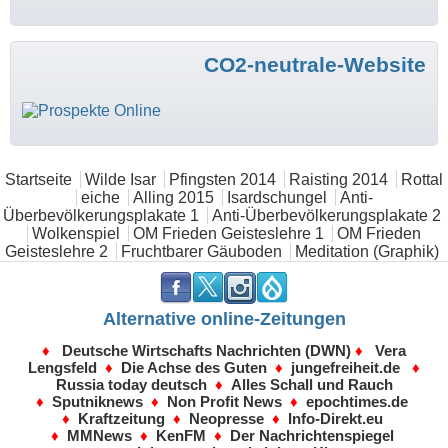
CO2-neutrale-Website
Hauptmenü
Startseite
Wilde Isar
Pfingsten 2014
Raisting 2014
Rottal
eiche
Alling 2015
Isardschungel
Anti-
Überbevölkerungsplakate 1
Anti-Überbevölkerungsplakate 2
Wolkenspiel
OM Frieden Geisteslehre 1
OM Frieden
Geisteslehre 2
Fruchtbarer Gäuboden
Meditation (Graphik)
.
.
.
.
Alternative online-Zeitungen
♦
Deutsche Wirtschafts Nachrichten (DWN)
♦
Vera
Lengsfeld
♦
Die Achse des Guten
♦
jungefreiheit.de
♦
Russia today deutsch
♦
Alles Schall und Rauch
♦
Sputniknews
♦
Non Profit News
♦
epochtimes.de
♦
Kraftzeitung
♦
Neopresse
♦
Info-Direkt.eu
♦
MMNews
♦
KenFM
♦
Der Nachrichtenspiegel