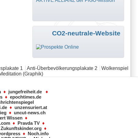
AKTIVE ALLIANZ der FIGU-Mission
CO2-neutrale-Website
splakate 1
Anti-Überbevölkerungsplakate 2
Wolkenspiel
Meditation (Graphik)
n
♦
jungefreiheit.de
♦
ws
♦
epochtimes.de
hrichtenspiegel
i.de
♦
unzensuriert.at
ieg
♦
uncut-news.ch
ert Wissen
♦
s.com
♦
Pravda TV
♦
♦
Zukunftskinder.org
♦
wordpress
♦
Noch.info