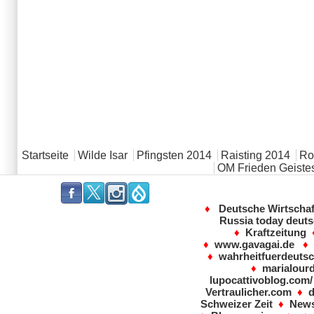
Hauptmenü
Startseite
Wilde Isar
Pfingsten 2014
Raisting 2014
Rot
OM Frieden Geistes
.
.
.
.
♦
Deutsche Wirtscha
Russia today deut
♦
Kraftzeitung
♦
www.gavagai.de
♦
wahrheitfuerdeutsc
♦
marialour
lupocattivoblog.com/
Vertraulicher.com
♦
Schweizer Zeit
♦
News