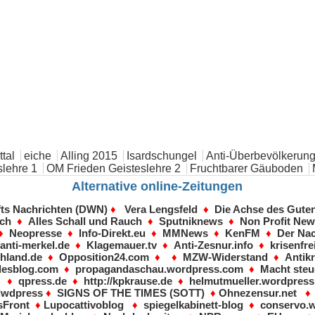
tal
eiche
Alling 2015
Isardschungel
Anti-Überbevölkerung
lehre 1
OM Frieden Geisteslehre 2
Fruchtbarer Gäuboden
Alternative online-Zeitungen
fts Nachrichten (DWN)
♦
Vera Lengsfeld
♦
Die Achse des Gute
sch
♦
Alles Schall und Rauch
♦
Sputniknews
♦
Non Profit Ne
♦
Neopresse
♦
Info-Direkt.eu
♦
MMNews
♦
KenFM
♦
Der Nac
♦
anti-merkel.de
♦
Klagemauer.tv
♦
Anti-Zesnur.info
♦
krisenfre
hland.de
♦
Opposition24.com
♦ ♦
MZW-Widerstand
♦
Antikr
desblog.com
♦
propagandaschau.wordpress.com
♦
Macht steu
♦
qpress.de
♦
http://kpkrause.de
♦
helmutmueller.wordpres
dwdpress
♦
SIGNS OF THE TIMES (SOTT)
♦
Ohnezensur.net
Front
♦
Lupocattivoblog
♦
spiegelkabinett-blog
♦
conservo.