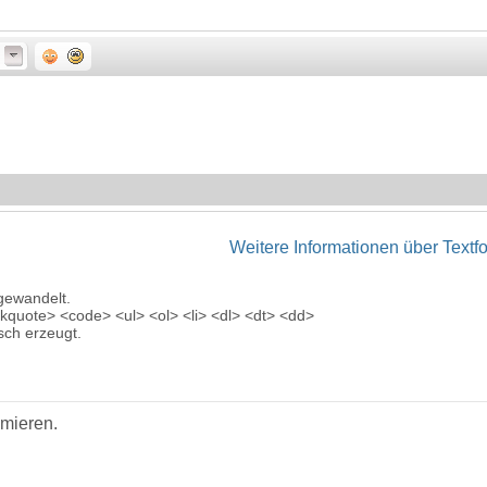
Weitere Informationen über Textf
gewandelt.
quote> <code> <ul> <ol> <li> <dl> <dt> <dd>
ch erzeugt.
imieren.