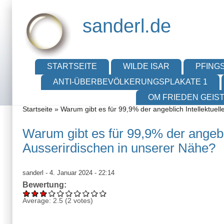
Direkt zum Inhalt
Skip to search
sanderl.de
Hauptmenü
STARTSEITE
WILDE ISAR
PFINGS
ANTI-ÜBERBEVÖLKERUNGSPLAKATE 1
OM FRIEDEN GEIS
Sie sind hier
Startseite
»
Warum gibt es für 99,9% der angeblich Intellektuel
Warum gibt es für 99,9% der angebl
Ausserirdischen in unserer Nähe?
sanderl
- 4. Januar 2024 - 22:14
Bewertung:
Average:
2.5
(
2
votes)