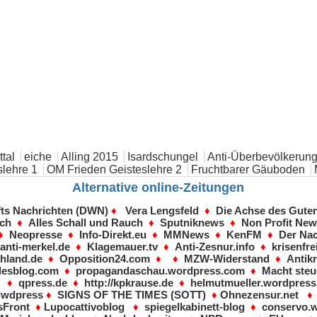
tal
eiche
Alling 2015
Isardschungel
Anti-Überbevölkerung
lehre 1
OM Frieden Geisteslehre 2
Fruchtbarer Gäuboden
Alternative online-Zeitungen
fts Nachrichten (DWN)
♦
Vera Lengsfeld
♦
Die Achse des Gute
sch
♦
Alles Schall und Rauch
♦
Sputniknews
♦
Non Profit Ne
♦
Neopresse
♦
Info-Direkt.eu
♦
MMNews
♦
KenFM
♦
Der Nac
♦
anti-merkel.de
♦
Klagemauer.tv
♦
Anti-Zesnur.info
♦
krisenfre
hland.de
♦
Opposition24.com
♦ ♦
MZW-Widerstand
♦
Antikr
desblog.com
♦
propagandaschau.wordpress.com
♦
Macht steu
♦
qpress.de
♦
http://kpkrause.de
♦
helmutmueller.wordpres
dwdpress
♦
SIGNS OF THE TIMES (SOTT)
♦
Ohnezensur.net
Front
♦
Lupocattivoblog
♦
spiegelkabinett-blog
♦
conservo.