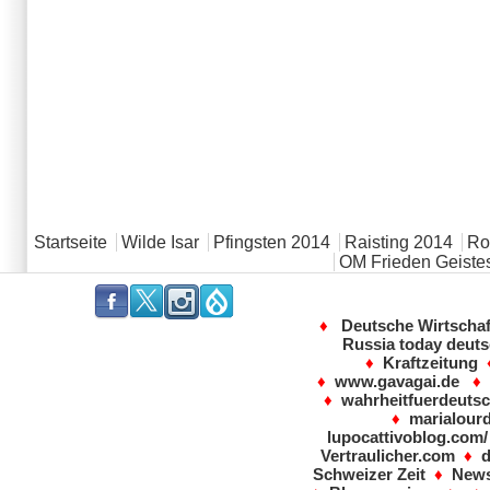
Hauptmenü
Startseite
Wilde Isar
Pfingsten 2014
Raisting 2014
Rot
OM Frieden Geistes
.
.
.
.
♦
Deutsche Wirtscha
Russia today deut
♦
Kraftzeitung
♦
www.gavagai.de
♦
wahrheitfuerdeutsc
♦
marialour
lupocattivoblog.com/
Vertraulicher.com
♦
Schweizer Zeit
♦
News