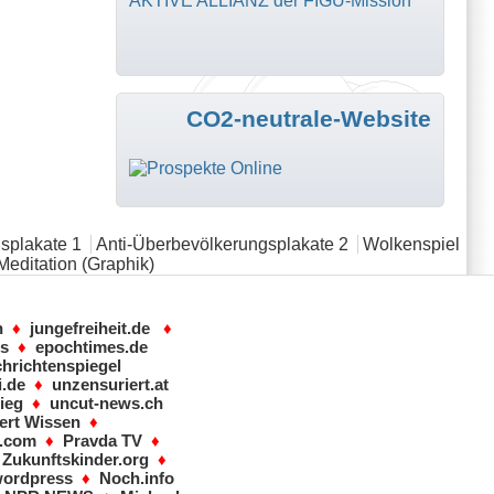
AKTIVE ALLIANZ der FIGU-Mission
CO2-neutrale-Website
splakate 1
Anti-Überbevölkerungsplakate 2
Wolkenspiel
Meditation (Graphik)
n
♦
jungefreiheit.de
♦
ws
♦
epochtimes.de
hrichtenspiegel
i.de
♦
unzensuriert.at
ieg
♦
uncut-news.ch
ert Wissen
♦
s.com
♦
Pravda TV
♦
♦
Zukunftskinder.org
♦
wordpress
♦
Noch.info