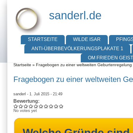
Direkt zum Inhalt
Skip to search
sanderl.de
Hauptmenü
STARTSEITE
WILDE ISAR
PFINGS
ANTI-ÜBERBEVÖLKERUNGSPLAKATE 1
OM FRIEDEN GEIS
Sie sind hier
Startseite
»
Fragebogen zu einer weltweiten Geburtenregelung
Fragebogen zu einer weltweiten G
sanderl
- 1. Juli 2015 - 21:49
Bewertung:
No votes yet